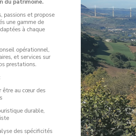
on du patrimoine.
s, passions et propose
ivés une gamme de
adaptées à chaque
nseil opérationnel,
ires, et services sur
os prestations.
:
ur être au cœur des
s
ouristique durable,
iste
alyse des spécificités